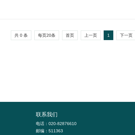
共 0 条
每页
20
条
1
首页
上一页
下一页
联系我们
电话：020-82876610
邮编：511363